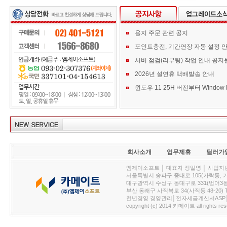
용지 주문 관련 공지
포인트충전, 기간연장 자동 설정 
서버 점검(리부팅) 작업 안내 공지
2026년 설연휴 택배발송 안내
회사소개
업무제휴
딜러가
엠제이소프트 │ 대표자 정일영 │ 사업자번호 :
서울특별시 송파구 중대로 105(가락동, 가락아이디
대구광역시 수성구 동대구로 331(범어3동, 청효정빌
부산 동래구 사직북로 34(사직동 48-20) T : 
천년경영 경영관리│전자세금계산서ASP│PDA.
copyright (c) 2014 카메이트 all rights res