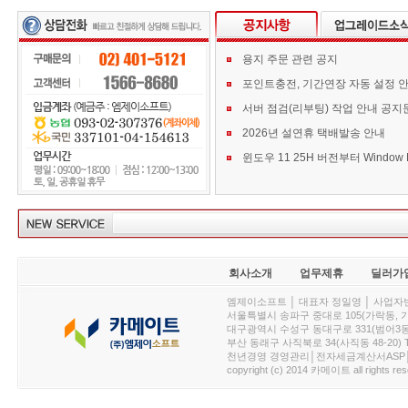
용지 주문 관련 공지
포인트충전, 기간연장 자동 설정 
서버 점검(리부팅) 작업 안내 공지
2026년 설연휴 택배발송 안내
회사소개
업무제휴
딜러가
엠제이소프트 │ 대표자 정일영 │ 사업자번호 :
서울특별시 송파구 중대로 105(가락동, 가락아이디
대구광역시 수성구 동대구로 331(범어3동, 청효정빌
부산 동래구 사직북로 34(사직동 48-20) T : 
천년경영 경영관리│전자세금계산서ASP│PDA.
copyright (c) 2014 카메이트 all rights res