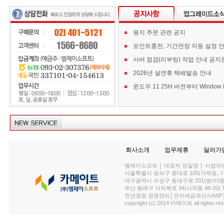
용지 주문 관련 공지
포인트충전, 기간연장 자동 설정 
서버 점검(리부팅) 작업 안내 공지
2026년 설연휴 택배발송 안내
회사소개
업무제휴
딜러가
엠제이소프트 │ 대표자 정일영 │ 사업자번호 :
서울특별시 송파구 중대로 105(가락동, 가락아이디
대구광역시 수성구 동대구로 331(범어3동, 청효정빌
부산 동래구 사직북로 34(사직동 48-20) T : 
천년경영 경영관리│전자세금계산서ASP│PDA.
copyright (c) 2014 카메이트 all rights res