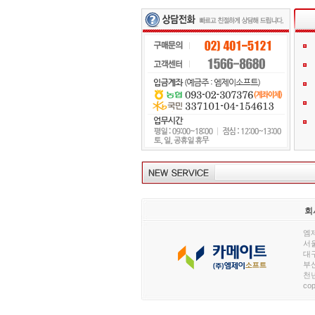
회
엠제
서울
대구
부산
천년
cop