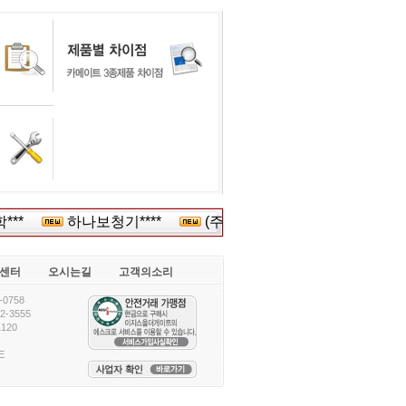
**
하나보청기****
(주)**
한국채권평****
센터
오시는길
고객의소리
0758
-3555
120
E