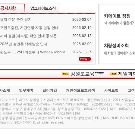
용지 주문 관련 공지
2026-03-04
포인트충전, 기간연장 자동 설정 안내
2026-02-19
서버 점검(리부팅) 작업 안내 공지문
2026-02-13
2026년 설연휴 택배발송 안내
2026-02-09
윈도우 11 25H 버전부터 Window Mobile Device Center 지원 중단 안내
2025-11-17
강원도교육*****
제일과학*
사소개
업무제휴
딜러가입
개인정보보호정책
사이트맵
고객
이소프트 │ 대표자 정일영 │ 사업자번호 : 502-18-94746 │ 통신판매업신고 : 2011-서울송파-
특별시 송파구 중대로 105(가락동, 가락아이디타워 1004호) │ (02)401-5121 │ 팩스 : (02)832
광역시 수성구 동대구로 331(범어3동, 청효정빌딩 7F) │ (053)743-5122 │ 팩스 : (053)744-1
 동래구 사직북로 34(사직동 48-20) T : 051) 894-1194
경영 경영관리│전자세금계산서ASP│PDA.스마트폰 영업관리 │ ERP, MIS, RFID, BARCOD
yright (c) 2014 카메이트 all rights reserved.