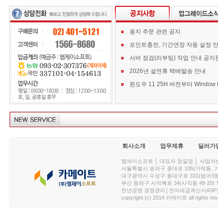
용지 주문 관련 공지
포인트충전, 기간연장 자동 설정 
서버 점검(리부팅) 작업 안내 공지
2026년 설연휴 택배발송 안내
회사소개
업무제휴
딜러가
엠제이소프트 │ 대표자 정일영 │ 사업자번호 :
서울특별시 송파구 중대로 105(가락동, 가락아이디
대구광역시 수성구 동대구로 331(범어3동, 청효정빌
부산 동래구 사직북로 34(사직동 48-20) T : 
천년경영 경영관리│전자세금계산서ASP│PDA.
copyright (c) 2014 카메이트 all rights res