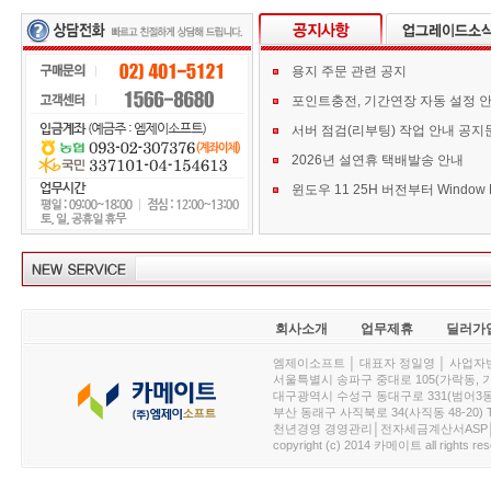
용지 주문 관련 공지
포인트충전, 기간연장 자동 설정 
서버 점검(리부팅) 작업 안내 공지
2026년 설연휴 택배발송 안내
회사소개
업무제휴
딜러가
엠제이소프트 │ 대표자 정일영 │ 사업자번호 :
서울특별시 송파구 중대로 105(가락동, 가락아이디
대구광역시 수성구 동대구로 331(범어3동, 청효정빌
부산 동래구 사직북로 34(사직동 48-20) T : 
천년경영 경영관리│전자세금계산서ASP│PDA.
copyright (c) 2014 카메이트 all rights res