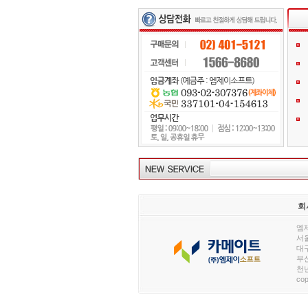
회
엠제
서울
대구
부산
천년
cop