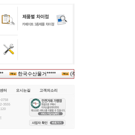
*
한국수산물거*****
(주)한****
(주)강남****
센터
오시는길
고객의소리
0758
-3555
120
E