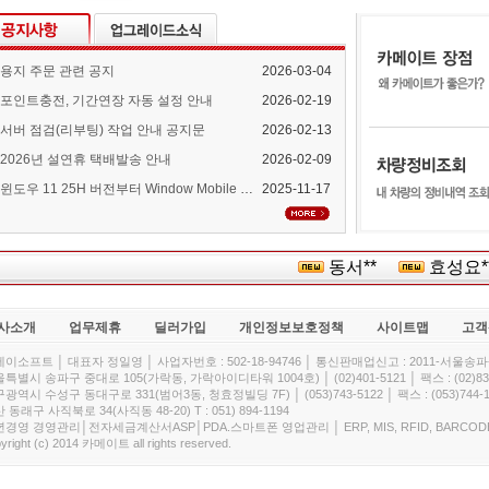
용지 주문 관련 공지
2026-03-04
포인트충전, 기간연장 자동 설정 안내
2026-02-19
서버 점검(리부팅) 작업 안내 공지문
2026-02-13
2026년 설연휴 택배발송 안내
2026-02-09
윈도우 11 25H 버전부터 Window Mobile Device Center 지원 중단 안내
2025-11-17
동서**
효성요**
사소개
업무제휴
딜러가입
개인정보보호정책
사이트맵
고객
이소프트 │ 대표자 정일영 │ 사업자번호 : 502-18-94746 │ 통신판매업신고 : 2011-서울송파-
특별시 송파구 중대로 105(가락동, 가락아이디타워 1004호) │ (02)401-5121 │ 팩스 : (02)832
광역시 수성구 동대구로 331(범어3동, 청효정빌딩 7F) │ (053)743-5122 │ 팩스 : (053)744-1
 동래구 사직북로 34(사직동 48-20) T : 051) 894-1194
경영 경영관리│전자세금계산서ASP│PDA.스마트폰 영업관리 │ ERP, MIS, RFID, BARCOD
yright (c) 2014 카메이트 all rights reserved.