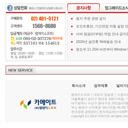
용지 주문 관련 공지
포인트충전, 기간연장 자동 설정 
서버 점검(리부팅) 작업 안내 공지
2026년 설연휴 택배발송 안내
회사소개
업무제휴
딜러가
엠제이소프트 │ 대표자 정일영 │ 사업자번호 :
서울특별시 송파구 중대로 105(가락동, 가락아이디
대구광역시 수성구 동대구로 331(범어3동, 청효정빌
부산 동래구 사직북로 34(사직동 48-20) T : 
천년경영 경영관리│전자세금계산서ASP│PDA.
copyright (c) 2014 카메이트 all rights res