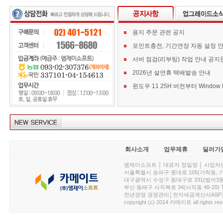
용지 주문 관련 공지
포인트충전, 기간연장 자동 설정 
서버 점검(리부팅) 작업 안내 공지
2026년 설연휴 택배발송 안내
회사소개
업무제휴
딜러가
엠제이소프트 │ 대표자 정일영 │ 사업자번호 :
서울특별시 송파구 중대로 105(가락동, 가락아이디
대구광역시 수성구 동대구로 331(범어3동, 청효정빌
부산 동래구 사직북로 34(사직동 48-20) T : 
천년경영 경영관리│전자세금계산서ASP│PDA.
copyright (c) 2014 카메이트 all rights res