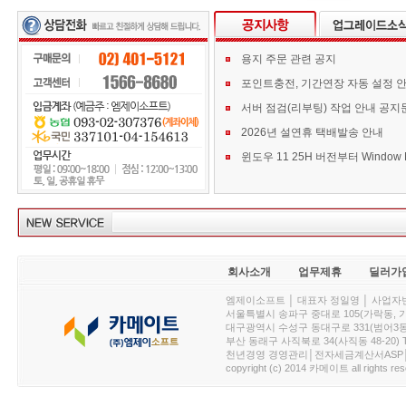
용지 주문 관련 공지
포인트충전, 기간연장 자동 설정 
서버 점검(리부팅) 작업 안내 공지
2026년 설연휴 택배발송 안내
회사소개
업무제휴
딜러가
엠제이소프트 │ 대표자 정일영 │ 사업자번호 :
서울특별시 송파구 중대로 105(가락동, 가락아이디
대구광역시 수성구 동대구로 331(범어3동, 청효정빌
부산 동래구 사직북로 34(사직동 48-20) T : 
천년경영 경영관리│전자세금계산서ASP│PDA.
copyright (c) 2014 카메이트 all rights res