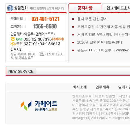
용지 주문 관련 공지
포인트충전, 기간연장 자동 설정 
서버 점검(리부팅) 작업 안내 공지
2026년 설연휴 택배발송 안내
회사소개
업무제휴
딜러가
엠제이소프트 │ 대표자 정일영 │ 사업자번호 :
서울특별시 송파구 중대로 105(가락동, 가락아이디
대구광역시 수성구 동대구로 331(범어3동, 청효정빌
부산 동래구 사직북로 34(사직동 48-20) T : 
천년경영 경영관리│전자세금계산서ASP│PDA.
copyright (c) 2014 카메이트 all rights res