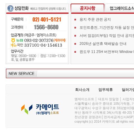
용지 주문 관련 공지
포인트충전, 기간연장 자동 설정 
서버 점검(리부팅) 작업 안내 공지
2026년 설연휴 택배발송 안내
회사소개
업무제휴
딜러가
엠제이소프트 │ 대표자 정일영 │ 사업자번호 :
서울특별시 송파구 중대로 105(가락동, 가락아이디
대구광역시 수성구 동대구로 331(범어3동, 청효정빌
부산 동래구 사직북로 34(사직동 48-20) T : 
천년경영 경영관리│전자세금계산서ASP│PDA.
copyright (c) 2014 카메이트 all rights res