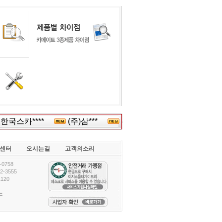
국스카****
(주)삼***
선경공**
건국대학교차세대*
센터
오시는길
고객의소리
0758
-3555
120
E