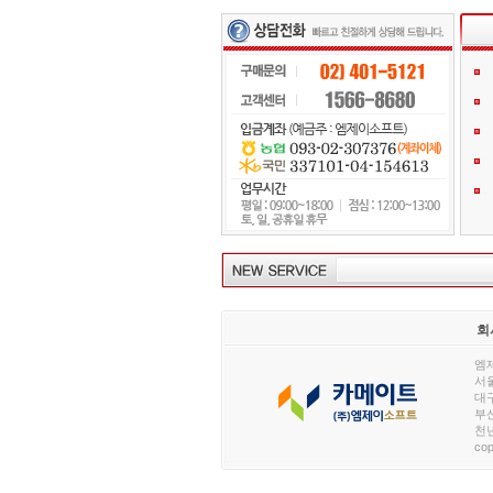
회
엠제
서울
대구
부산
천년
cop