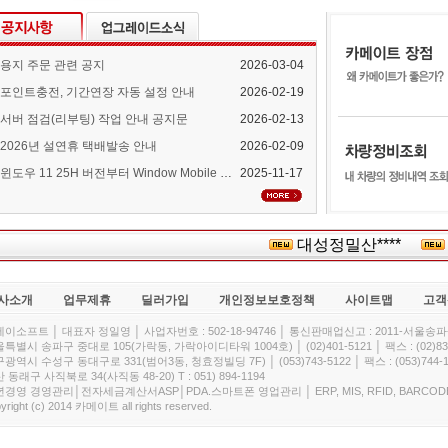
용지 주문 관련 공지
2026-03-04
포인트충전, 기간연장 자동 설정 안내
2026-02-19
서버 점검(리부팅) 작업 안내 공지문
2026-02-13
2026년 설연휴 택배발송 안내
2026-02-09
윈도우 11 25H 버전부터 Window Mobile Device Center 지원 중단 안내
2025-11-17
대성정밀산****
한
사소개
업무제휴
딜러가입
개인정보보호정책
사이트맵
고객
이소프트 │ 대표자 정일영 │ 사업자번호 : 502-18-94746 │ 통신판매업신고 : 2011-서울송파-
특별시 송파구 중대로 105(가락동, 가락아이디타워 1004호) │ (02)401-5121 │ 팩스 : (02)832
광역시 수성구 동대구로 331(범어3동, 청효정빌딩 7F) │ (053)743-5122 │ 팩스 : (053)744-1
 동래구 사직북로 34(사직동 48-20) T : 051) 894-1194
경영 경영관리│전자세금계산서ASP│PDA.스마트폰 영업관리 │ ERP, MIS, RFID, BARCOD
yright (c) 2014 카메이트 all rights reserved.