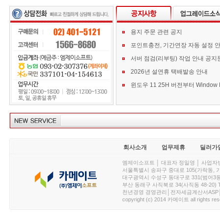
용지 주문 관련 공지
포인트충전, 기간연장 자동 설정 
서버 점검(리부팅) 작업 안내 공지
2026년 설연휴 택배발송 안내
회사소개
업무제휴
딜러가
엠제이소프트 │ 대표자 정일영 │ 사업자번호 :
서울특별시 송파구 중대로 105(가락동, 가락아이디
대구광역시 수성구 동대구로 331(범어3동, 청효정빌
부산 동래구 사직북로 34(사직동 48-20) T : 
천년경영 경영관리│전자세금계산서ASP│PDA.
copyright (c) 2014 카메이트 all rights res