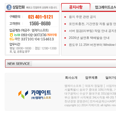
용지 주문 관련 공지
포인트충전, 기간연장 자동 설정 
서버 점검(리부팅) 작업 안내 공지
2026년 설연휴 택배발송 안내
회사소개
업무제휴
딜러가
엠제이소프트 │ 대표자 정일영 │ 사업자번호 :
서울특별시 송파구 중대로 105(가락동, 가락아이디
대구광역시 수성구 동대구로 331(범어3동, 청효정빌
부산 동래구 사직북로 34(사직동 48-20) T : 
천년경영 경영관리│전자세금계산서ASP│PDA.
copyright (c) 2014 카메이트 all rights res