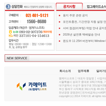
용지 주문 관련 공지
포인트충전, 기간연장 자동 설정 
서버 점검(리부팅) 작업 안내 공지
2026년 설연휴 택배발송 안내
회사소개
업무제휴
딜러가
엠제이소프트 │ 대표자 정일영 │ 사업자번호 :
서울특별시 송파구 중대로 105(가락동, 가락아이디
대구광역시 수성구 동대구로 331(범어3동, 청효정빌
부산 동래구 사직북로 34(사직동 48-20) T : 
천년경영 경영관리│전자세금계산서ASP│PDA.
copyright (c) 2014 카메이트 all rights res