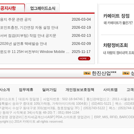
용지 주문 관련 공지
2026-03-04
포인트충전, 기간연장 자동 설정 안내
2026-02-19
서버 점검(리부팅) 작업 안내 공지문
2026-02-13
2026년 설연휴 택배발송 안내
2026-02-09
윈도우 11 25H 버전부터 Window Mobile Device Center 지원 중단 안내
2025-11-17
한진산업***
성원
사소개
업무제휴
딜러가입
개인정보보호정책
사이트맵
고객
이소프트 │ 대표자 정일영 │ 사업자번호 : 502-18-94746 │ 통신판매업신고 : 2011-서울송파-
특별시 송파구 중대로 105(가락동, 가락아이디타워 1004호) │ (02)401-5121 │ 팩스 : (02)832
광역시 수성구 동대구로 331(범어3동, 청효정빌딩 7F) │ (053)743-5122 │ 팩스 : (053)744-1
 동래구 사직북로 34(사직동 48-20) T : 051) 894-1194
경영 경영관리│전자세금계산서ASP│PDA.스마트폰 영업관리 │ ERP, MIS, RFID, BARCOD
yright (c) 2014 카메이트 all rights reserved.