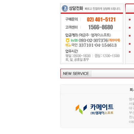
회
엠제
서울
대구
부산
천년
cop