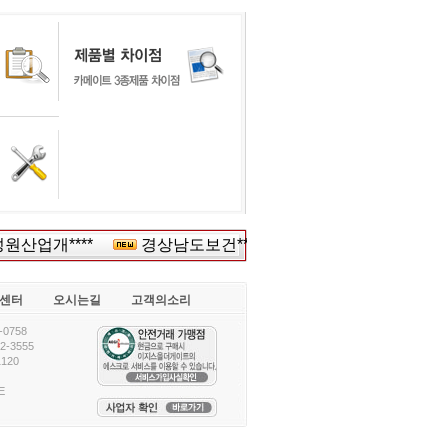
산업개****
경상남도보건*****
(주)현대산*****
센터
오시는길
고객의소리
0758
-3555
120
E