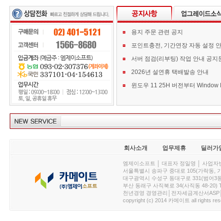
용지 주문 관련 공지
포인트충전, 기간연장 자동 설정 
서버 점검(리부팅) 작업 안내 공지
2026년 설연휴 택배발송 안내
회사소개
업무제휴
딜러가
엠제이소프트 │ 대표자 정일영 │ 사업자번호 :
서울특별시 송파구 중대로 105(가락동, 가락아이디
대구광역시 수성구 동대구로 331(범어3동, 청효정빌
부산 동래구 사직북로 34(사직동 48-20) T : 
천년경영 경영관리│전자세금계산서ASP│PDA.
copyright (c) 2014 카메이트 all rights res