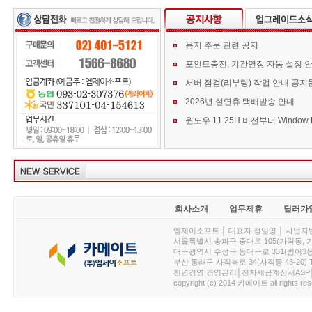
용지 주문 관련 공지
포인트충전, 기간연장 자동 설정 
서버 점검(리부팅) 작업 안내 공지
2026년 설연휴 택배발송 안내
회사소개
업무제휴
딜러가
엠제이소프트 │ 대표자 정일영 │ 사업자번호 :
서울특별시 송파구 중대로 105(가락동, 가락아이디
대구광역시 수성구 동대구로 331(범어3동, 청효정빌
부산 동래구 사직북로 34(사직동 48-20) T : 
천년경영 경영관리│전자세금계산서ASP│PDA.
copyright (c) 2014 카메이트 all rights res