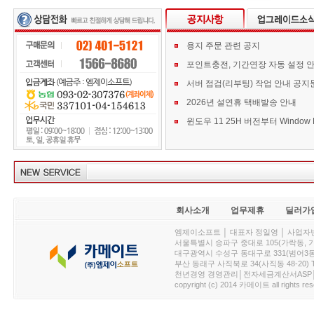
용지 주문 관련 공지
포인트충전, 기간연장 자동 설정 
서버 점검(리부팅) 작업 안내 공지
2026년 설연휴 택배발송 안내
회사소개
업무제휴
딜러가
엠제이소프트 │ 대표자 정일영 │ 사업자번호 :
서울특별시 송파구 중대로 105(가락동, 가락아이디
대구광역시 수성구 동대구로 331(범어3동, 청효정빌
부산 동래구 사직북로 34(사직동 48-20) T : 
천년경영 경영관리│전자세금계산서ASP│PDA.
copyright (c) 2014 카메이트 all rights res