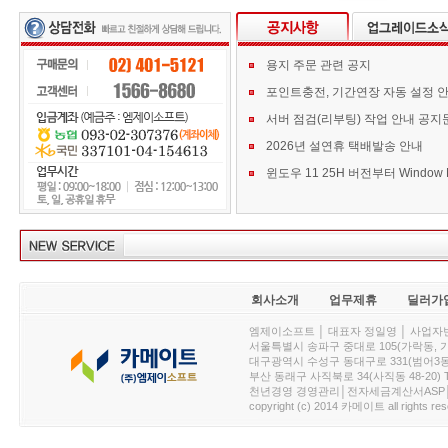
용지 주문 관련 공지
포인트충전, 기간연장 자동 설정 
서버 점검(리부팅) 작업 안내 공지
2026년 설연휴 택배발송 안내
회사소개
업무제휴
딜러가
엠제이소프트 │ 대표자 정일영 │ 사업자번호 :
서울특별시 송파구 중대로 105(가락동, 가락아이디
대구광역시 수성구 동대구로 331(범어3동, 청효정빌
부산 동래구 사직북로 34(사직동 48-20) T : 
천년경영 경영관리│전자세금계산서ASP│PDA.
copyright (c) 2014 카메이트 all rights res