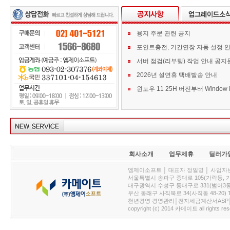
용지 주문 관련 공지
포인트충전, 기간연장 자동 설정 
서버 점검(리부팅) 작업 안내 공지
2026년 설연휴 택배발송 안내
회사소개
업무제휴
딜러가
엠제이소프트 │ 대표자 정일영 │ 사업자번호 :
서울특별시 송파구 중대로 105(가락동, 가락아이디
대구광역시 수성구 동대구로 331(범어3동, 청효정빌
부산 동래구 사직북로 34(사직동 48-20) T : 
천년경영 경영관리│전자세금계산서ASP│PDA.
copyright (c) 2014 카메이트 all rights res