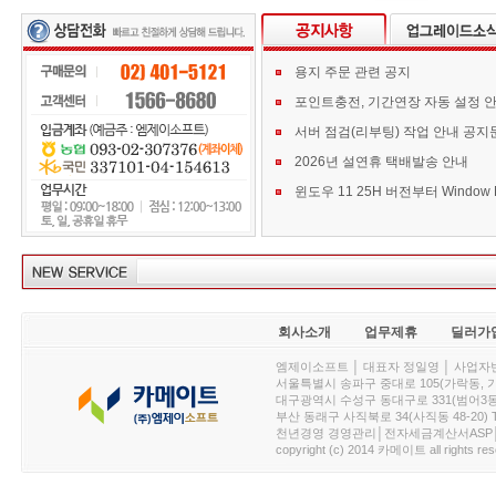
용지 주문 관련 공지
포인트충전, 기간연장 자동 설정 
서버 점검(리부팅) 작업 안내 공지
2026년 설연휴 택배발송 안내
회사소개
업무제휴
딜러가
엠제이소프트 │ 대표자 정일영 │ 사업자번호 :
서울특별시 송파구 중대로 105(가락동, 가락아이디
대구광역시 수성구 동대구로 331(범어3동, 청효정빌
부산 동래구 사직북로 34(사직동 48-20) T : 
천년경영 경영관리│전자세금계산서ASP│PDA.
copyright (c) 2014 카메이트 all rights res