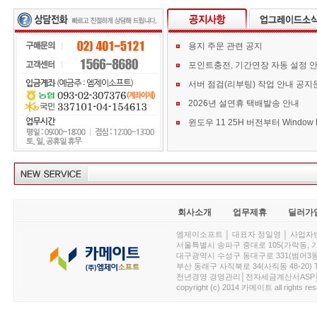
용지 주문 관련 공지
포인트충전, 기간연장 자동 설정 
서버 점검(리부팅) 작업 안내 공지
2026년 설연휴 택배발송 안내
회사소개
업무제휴
딜러가
엠제이소프트 │ 대표자 정일영 │ 사업자번호 :
서울특별시 송파구 중대로 105(가락동, 가락아이디
대구광역시 수성구 동대구로 331(범어3동, 청효정빌
부산 동래구 사직북로 34(사직동 48-20) T : 
천년경영 경영관리│전자세금계산서ASP│PDA.
copyright (c) 2014 카메이트 all rights res