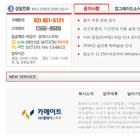
용지 주문 관련 공지
포인트충전, 기간연장 자동 설정 
서버 점검(리부팅) 작업 안내 공지
2026년 설연휴 택배발송 안내
회사소개
업무제휴
딜러가
엠제이소프트 │ 대표자 정일영 │ 사업자번호 :
서울특별시 송파구 중대로 105(가락동, 가락아이디
대구광역시 수성구 동대구로 331(범어3동, 청효정빌
부산 동래구 사직북로 34(사직동 48-20) T : 
천년경영 경영관리│전자세금계산서ASP│PDA.
copyright (c) 2014 카메이트 all rights res