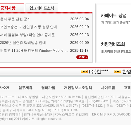
용지 주문 관련 공지
2026-03-04
포인트충전, 기간연장 자동 설정 안내
2026-02-19
서버 점검(리부팅) 작업 안내 공지문
2026-02-13
2026년 설연휴 택배발송 안내
2026-02-09
윈도우 11 25H 버전부터 Window Mobile Device Center 지원 중단 안내
2025-11-17
(주)현****
한양대
사소개
업무제휴
딜러가입
개인정보보호정책
사이트맵
고객
이소프트 │ 대표자 정일영 │ 사업자번호 : 502-18-94746 │ 통신판매업신고 : 2011-서울송파-
특별시 송파구 중대로 105(가락동, 가락아이디타워 1004호) │ (02)401-5121 │ 팩스 : (02)832
광역시 수성구 동대구로 331(범어3동, 청효정빌딩 7F) │ (053)743-5122 │ 팩스 : (053)744-1
 동래구 사직북로 34(사직동 48-20) T : 051) 894-1194
경영 경영관리│전자세금계산서ASP│PDA.스마트폰 영업관리 │ ERP, MIS, RFID, BARCOD
yright (c) 2014 카메이트 all rights reserved.