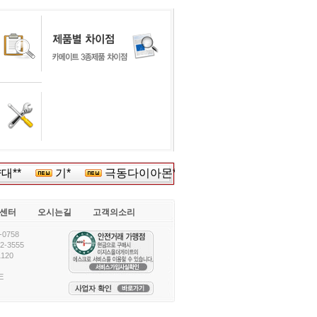
**
기*
극동다이아몬******
딕*
임실치*
센터
오시는길
고객의소리
0758
-3555
120
E