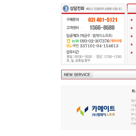
회
엠제
서울
대구
부산
천년
cop