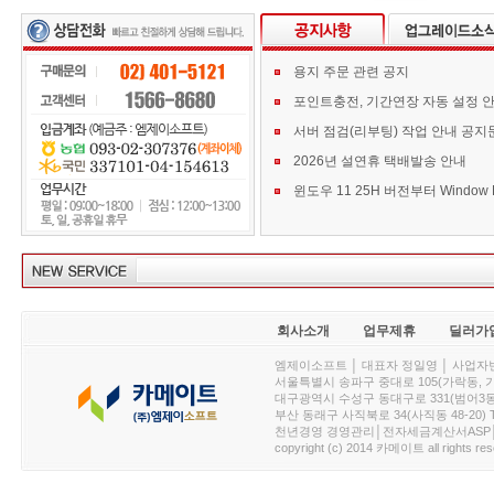
용지 주문 관련 공지
포인트충전, 기간연장 자동 설정 
서버 점검(리부팅) 작업 안내 공지
2026년 설연휴 택배발송 안내
회사소개
업무제휴
딜러가
엠제이소프트 │ 대표자 정일영 │ 사업자번호 :
서울특별시 송파구 중대로 105(가락동, 가락아이디
대구광역시 수성구 동대구로 331(범어3동, 청효정빌
부산 동래구 사직북로 34(사직동 48-20) T : 
천년경영 경영관리│전자세금계산서ASP│PDA.
copyright (c) 2014 카메이트 all rights res