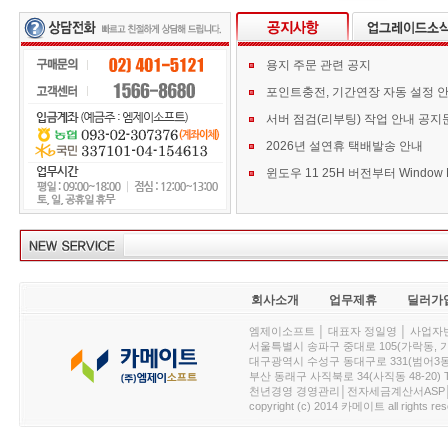
용지 주문 관련 공지
포인트충전, 기간연장 자동 설정 
서버 점검(리부팅) 작업 안내 공지
2026년 설연휴 택배발송 안내
회사소개
업무제휴
딜러가
엠제이소프트 │ 대표자 정일영 │ 사업자번호 :
서울특별시 송파구 중대로 105(가락동, 가락아이디
대구광역시 수성구 동대구로 331(범어3동, 청효정빌
부산 동래구 사직북로 34(사직동 48-20) T : 
천년경영 경영관리│전자세금계산서ASP│PDA.
copyright (c) 2014 카메이트 all rights res