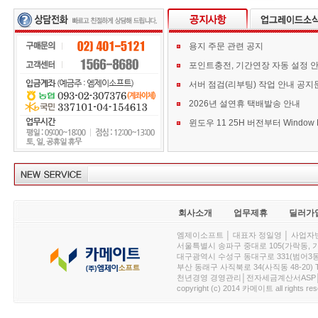
용지 주문 관련 공지
포인트충전, 기간연장 자동 설정 
서버 점검(리부팅) 작업 안내 공지
2026년 설연휴 택배발송 안내
회사소개
업무제휴
딜러가
엠제이소프트 │ 대표자 정일영 │ 사업자번호 :
서울특별시 송파구 중대로 105(가락동, 가락아이디
대구광역시 수성구 동대구로 331(범어3동, 청효정빌
부산 동래구 사직북로 34(사직동 48-20) T : 
천년경영 경영관리│전자세금계산서ASP│PDA.
copyright (c) 2014 카메이트 all rights res