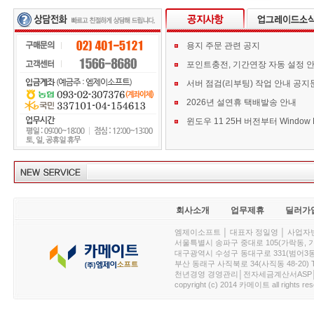
용지 주문 관련 공지
포인트충전, 기간연장 자동 설정 
서버 점검(리부팅) 작업 안내 공지
2026년 설연휴 택배발송 안내
회사소개
업무제휴
딜러가
엠제이소프트 │ 대표자 정일영 │ 사업자번호 :
서울특별시 송파구 중대로 105(가락동, 가락아이디
대구광역시 수성구 동대구로 331(범어3동, 청효정빌
부산 동래구 사직북로 34(사직동 48-20) T : 
천년경영 경영관리│전자세금계산서ASP│PDA.
copyright (c) 2014 카메이트 all rights res