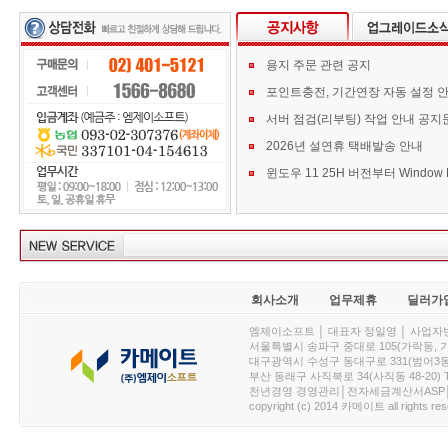
용지 주문 관련 공지
포인트충전, 기간연장 자동 설정 
서버 점검(리부팅) 작업 안내 공지
2026년 설연휴 택배발송 안내
회사소개
업무제휴
딜러가
엠제이소프트 │ 대표자 정일영 │ 사업자번호 :
서울특별시 송파구 중대로 105(가락동, 가락아이디
대구광역시 수성구 동대구로 331(범어3동, 청효정빌
부산 동래구 사직북로 34(사직동 48-20) T : 
천년경영 경영관리│전자세금계산서ASP│PDA.
copyright (c) 2014 카메이트 all rights res