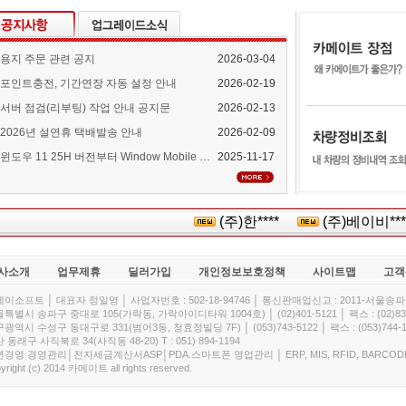
용지 주문 관련 공지
2026-03-04
포인트충전, 기간연장 자동 설정 안내
2026-02-19
서버 점검(리부팅) 작업 안내 공지문
2026-02-13
2026년 설연휴 택배발송 안내
2026-02-09
윈도우 11 25H 버전부터 Window Mobile Device Center 지원 중단 안내
2025-11-17
(주)한****
(주)베이비****
사소개
업무제휴
딜러가입
개인정보보호정책
사이트맵
고객
이소프트 │ 대표자 정일영 │ 사업자번호 : 502-18-94746 │ 통신판매업신고 : 2011-서울송파-
특별시 송파구 중대로 105(가락동, 가락아이디타워 1004호) │ (02)401-5121 │ 팩스 : (02)832
광역시 수성구 동대구로 331(범어3동, 청효정빌딩 7F) │ (053)743-5122 │ 팩스 : (053)744-1
 동래구 사직북로 34(사직동 48-20) T : 051) 894-1194
경영 경영관리│전자세금계산서ASP│PDA.스마트폰 영업관리 │ ERP, MIS, RFID, BARCOD
yright (c) 2014 카메이트 all rights reserved.