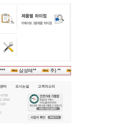
**
삼성테**
주) **
(주)**
오리*
대현
센터
오시는길
고객의소리
0758
-3555
120
E