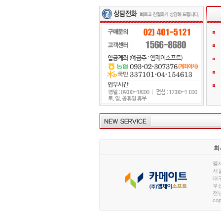
회
엠제
서울
대구
부산
천년
cop