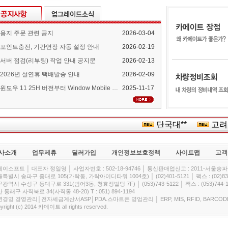
용지 주문 관련 공지
2026-03-04
포인트충전, 기간연장 자동 설정 안내
2026-02-19
서버 점검(리부팅) 작업 안내 공지문
2026-02-13
2026년 설연휴 택배발송 안내
2026-02-09
윈도우 11 25H 버전부터 Window Mobile Device Center 지원 중단 안내
2025-11-17
단국대**
고려인
사소개
업무제휴
딜러가입
개인정보보호정책
사이트맵
고객
이소프트 │ 대표자 정일영 │ 사업자번호 : 502-18-94746 │ 통신판매업신고 : 2011-서울송파-
특별시 송파구 중대로 105(가락동, 가락아이디타워 1004호) │ (02)401-5121 │ 팩스 : (02)832
광역시 수성구 동대구로 331(범어3동, 청효정빌딩 7F) │ (053)743-5122 │ 팩스 : (053)744-1
 동래구 사직북로 34(사직동 48-20) T : 051) 894-1194
경영 경영관리│전자세금계산서ASP│PDA.스마트폰 영업관리 │ ERP, MIS, RFID, BARCOD
yright (c) 2014 카메이트 all rights reserved.