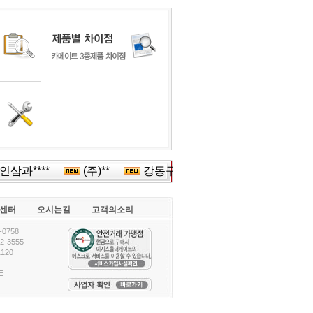
삼과****
(주)**
강동구청 *****
현대**
(주
센터
오시는길
고객의소리
0758
-3555
120
E