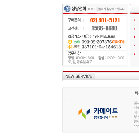
회
엠제
서울
대구
부산
천년
cop