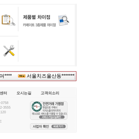
****
서울치즈울산동*******
순천향***
울산능력
센터
오시는길
고객의소리
0758
-3555
120
E