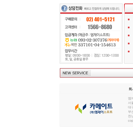
회
엠제
서울
대구
부산
천년
cop