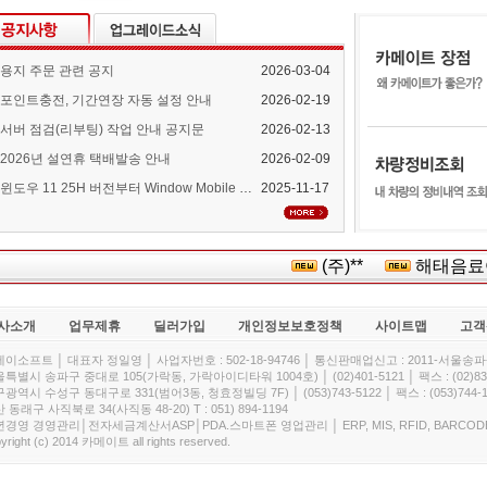
용지 주문 관련 공지
2026-03-04
포인트충전, 기간연장 자동 설정 안내
2026-02-19
서버 점검(리부팅) 작업 안내 공지문
2026-02-13
2026년 설연휴 택배발송 안내
2026-02-09
윈도우 11 25H 버전부터 Window Mobile Device Center 지원 중단 안내
2025-11-17
(주)**
해태음료여
사소개
업무제휴
딜러가입
개인정보보호정책
사이트맵
고객
이소프트 │ 대표자 정일영 │ 사업자번호 : 502-18-94746 │ 통신판매업신고 : 2011-서울송파-
특별시 송파구 중대로 105(가락동, 가락아이디타워 1004호) │ (02)401-5121 │ 팩스 : (02)832
광역시 수성구 동대구로 331(범어3동, 청효정빌딩 7F) │ (053)743-5122 │ 팩스 : (053)744-1
 동래구 사직북로 34(사직동 48-20) T : 051) 894-1194
경영 경영관리│전자세금계산서ASP│PDA.스마트폰 영업관리 │ ERP, MIS, RFID, BARCOD
yright (c) 2014 카메이트 all rights reserved.