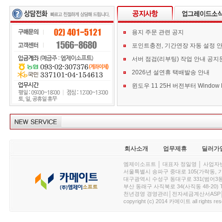
용지 주문 관련 공지
포인트충전, 기간연장 자동 설정 
서버 점검(리부팅) 작업 안내 공지
2026년 설연휴 택배발송 안내
회사소개
업무제휴
딜러가
엠제이소프트 │ 대표자 정일영 │ 사업자번호 :
서울특별시 송파구 중대로 105(가락동, 가락아이디
대구광역시 수성구 동대구로 331(범어3동, 청효정빌
부산 동래구 사직북로 34(사직동 48-20) T : 
천년경영 경영관리│전자세금계산서ASP│PDA.
copyright (c) 2014 카메이트 all rights res