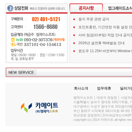
용지 주문 관련 공지
포인트충전, 기간연장 자동 설정 
서버 점검(리부팅) 작업 안내 공지
2026년 설연휴 택배발송 안내
회사소개
업무제휴
딜러가
엠제이소프트 │ 대표자 정일영 │ 사업자번호 :
서울특별시 송파구 중대로 105(가락동, 가락아이디
대구광역시 수성구 동대구로 331(범어3동, 청효정빌
부산 동래구 사직북로 34(사직동 48-20) T : 
천년경영 경영관리│전자세금계산서ASP│PDA.
copyright (c) 2014 카메이트 all rights res