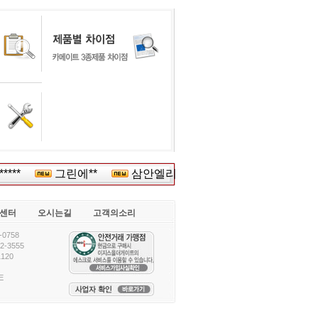
***
그린에**
삼안엘리베*****
삼육**
(주)
센터
오시는길
고객의소리
0758
-3555
120
E