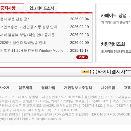
용지 주문 관련 공지
2026-03-04
포인트충전, 기간연장 자동 설정 안내
2026-02-19
서버 점검(리부팅) 작업 안내 공지문
2026-02-13
2026년 설연휴 택배발송 안내
2026-02-09
윈도우 11 25H 버전부터 Window Mobile Device Center 지원 중단 안내
2025-11-17
(주)와이비엠시사*****
사소개
업무제휴
딜러가입
개인정보보호정책
사이트맵
고객
이소프트 │ 대표자 정일영 │ 사업자번호 : 502-18-94746 │ 통신판매업신고 : 2011-서울송파-
특별시 송파구 중대로 105(가락동, 가락아이디타워 1004호) │ (02)401-5121 │ 팩스 : (02)832
광역시 수성구 동대구로 331(범어3동, 청효정빌딩 7F) │ (053)743-5122 │ 팩스 : (053)744-1
 동래구 사직북로 34(사직동 48-20) T : 051) 894-1194
경영 경영관리│전자세금계산서ASP│PDA.스마트폰 영업관리 │ ERP, MIS, RFID, BARCOD
yright (c) 2014 카메이트 all rights reserved.