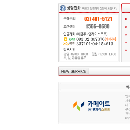
회
엠제
서울
대구
부산
천년
cop