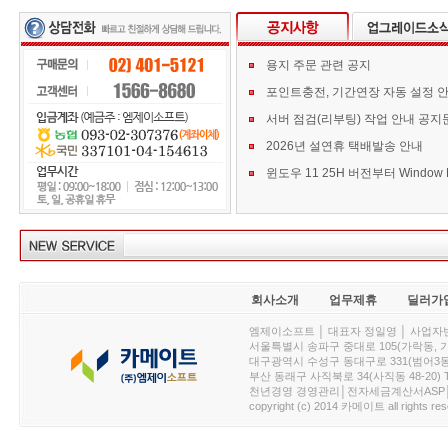
용지 주문 관련 공지
포인트충전, 기간연장 자동 설정 
서버 점검(리부팅) 작업 안내 공지
2026년 설연휴 택배발송 안내
회사소개
업무제휴
딜러가
엠제이소프트 │ 대표자 정일영 │ 사업자번호 :
서울특별시 송파구 중대로 105(가락동, 가락아이디
대구광역시 수성구 동대구로 331(범어3동, 청효정빌
부산 동래구 사직북로 34(사직동 48-20) T : 
천년경영 경영관리│전자세금계산서ASP│PDA.
copyright (c) 2014 카메이트 all rights res