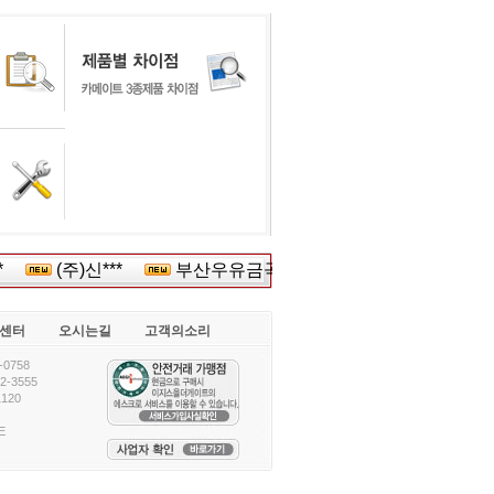
*
(주)신***
부산우유금곡*****
(주)베이비******
센터
오시는길
고객의소리
0758
-3555
120
E