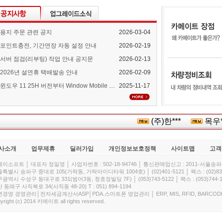
용지 주문 관련 공지
2026-03-04
포인트충전, 기간연장 자동 설정 안내
2026-02-19
서버 점검(리부팅) 작업 안내 공지문
2026-02-13
2026년 설연휴 택배발송 안내
2026-02-09
윈도우 11 25H 버전부터 Window Mobile Device Center 지원 중단 안내
2025-11-17
(주)한***
목우
사소개
업무제휴
딜러가입
개인정보보호정책
사이트맵
고객
이소프트 │ 대표자 정일영 │ 사업자번호 : 502-18-94746 │ 통신판매업신고 : 2011-서울송파-
특별시 송파구 중대로 105(가락동, 가락아이디타워 1004호) │ (02)401-5121 │ 팩스 : (02)832
광역시 수성구 동대구로 331(범어3동, 청효정빌딩 7F) │ (053)743-5122 │ 팩스 : (053)744-1
 동래구 사직북로 34(사직동 48-20) T : 051) 894-1194
경영 경영관리│전자세금계산서ASP│PDA.스마트폰 영업관리 │ ERP, MIS, RFID, BARCOD
yright (c) 2014 카메이트 all rights reserved.