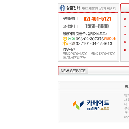
회
엠제
서울
대구
부산
천년
cop