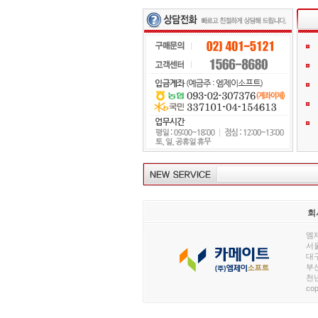
회
엠제
서울
대구
부산
천년
cop