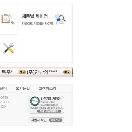
목우*
(주)만남의*****
빙그레**
(주)동****
센터
오시는길
고객의소리
0758
-3555
120
E