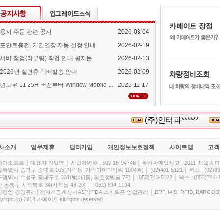
용지 주문 관련 공지
2026-03-04
포인트충전, 기간연장 자동 설정 안내
2026-02-19
서버 점검(리부팅) 작업 안내 공지문
2026-02-13
2026년 설연휴 택배발송 안내
2026-02-09
윈도우 11 25H 버전부터 Window Mobile Device Center 지원 중단 안내
2025-11-17
(주)인터파******
사소개
업무제휴
딜러가입
개인정보보호정책
사이트맵
고객
이소프트 │ 대표자 정일영 │ 사업자번호 : 502-18-94746 │ 통신판매업신고 : 2011-서울송파-
특별시 송파구 중대로 105(가락동, 가락아이디타워 1004호) │ (02)401-5121 │ 팩스 : (02)832
광역시 수성구 동대구로 331(범어3동, 청효정빌딩 7F) │ (053)743-5122 │ 팩스 : (053)744-1
 동래구 사직북로 34(사직동 48-20) T : 051) 894-1194
경영 경영관리│전자세금계산서ASP│PDA.스마트폰 영업관리 │ ERP, MIS, RFID, BARCOD
yright (c) 2014 카메이트 all rights reserved.