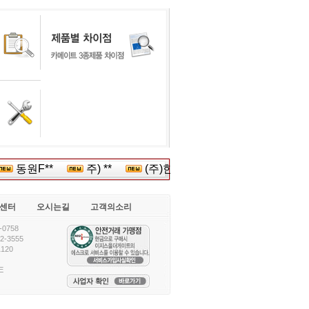
동원F**
주) **
(주)한국*****
한성대**
(
센터
오시는길
고객의소리
0758
-3555
120
E