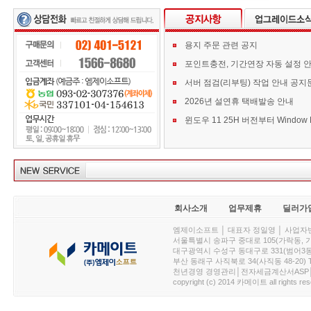
용지 주문 관련 공지
포인트충전, 기간연장 자동 설정 
서버 점검(리부팅) 작업 안내 공지
2026년 설연휴 택배발송 안내
회사소개
업무제휴
딜러가
엠제이소프트 │ 대표자 정일영 │ 사업자번호 :
서울특별시 송파구 중대로 105(가락동, 가락아이디
대구광역시 수성구 동대구로 331(범어3동, 청효정빌
부산 동래구 사직북로 34(사직동 48-20) T : 
천년경영 경영관리│전자세금계산서ASP│PDA.
copyright (c) 2014 카메이트 all rights res