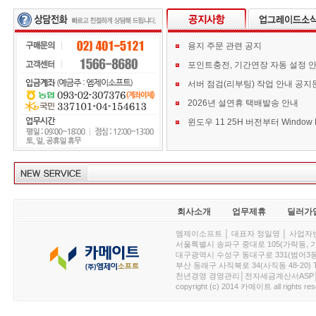
용지 주문 관련 공지
포인트충전, 기간연장 자동 설정 
서버 점검(리부팅) 작업 안내 공지
2026년 설연휴 택배발송 안내
회사소개
업무제휴
딜러가
엠제이소프트 │ 대표자 정일영 │ 사업자번호 :
서울특별시 송파구 중대로 105(가락동, 가락아이디
대구광역시 수성구 동대구로 331(범어3동, 청효정빌
부산 동래구 사직북로 34(사직동 48-20) T : 
천년경영 경영관리│전자세금계산서ASP│PDA.
copyright (c) 2014 카메이트 all rights res