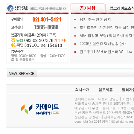
용지 주문 관련 공지
포인트충전, 기간연장 자동 설정 
서버 점검(리부팅) 작업 안내 공지
2026년 설연휴 택배발송 안내
회사소개
업무제휴
딜러가
엠제이소프트 │ 대표자 정일영 │ 사업자번호 :
서울특별시 송파구 중대로 105(가락동, 가락아이디
대구광역시 수성구 동대구로 331(범어3동, 청효정빌
부산 동래구 사직북로 34(사직동 48-20) T : 
천년경영 경영관리│전자세금계산서ASP│PDA.
copyright (c) 2014 카메이트 all rights res