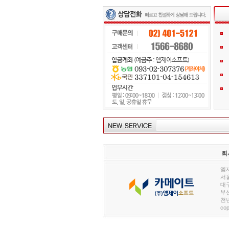
회
엠제
서울
대구
부산
천년
cop