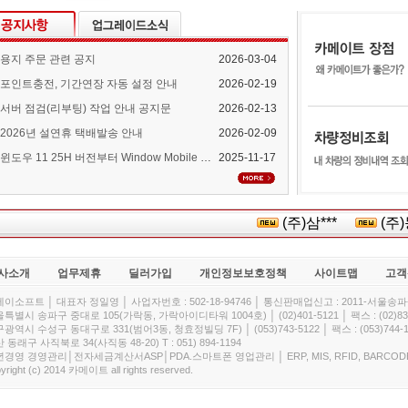
용지 주문 관련 공지
2026-03-04
포인트충전, 기간연장 자동 설정 안내
2026-02-19
서버 점검(리부팅) 작업 안내 공지문
2026-02-13
2026년 설연휴 택배발송 안내
2026-02-09
윈도우 11 25H 버전부터 Window Mobile Device Center 지원 중단 안내
2025-11-17
(주)삼***
(주)동
사소개
업무제휴
딜러가입
개인정보보호정책
사이트맵
고객
이소프트 │ 대표자 정일영 │ 사업자번호 : 502-18-94746 │ 통신판매업신고 : 2011-서울송파-
특별시 송파구 중대로 105(가락동, 가락아이디타워 1004호) │ (02)401-5121 │ 팩스 : (02)832
광역시 수성구 동대구로 331(범어3동, 청효정빌딩 7F) │ (053)743-5122 │ 팩스 : (053)744-1
 동래구 사직북로 34(사직동 48-20) T : 051) 894-1194
경영 경영관리│전자세금계산서ASP│PDA.스마트폰 영업관리 │ ERP, MIS, RFID, BARCOD
yright (c) 2014 카메이트 all rights reserved.