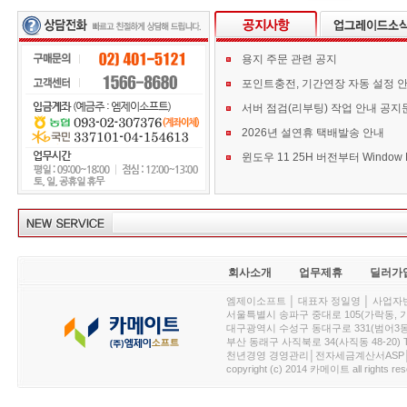
용지 주문 관련 공지
포인트충전, 기간연장 자동 설정 
서버 점검(리부팅) 작업 안내 공지
2026년 설연휴 택배발송 안내
회사소개
업무제휴
딜러가
엠제이소프트 │ 대표자 정일영 │ 사업자번호 :
서울특별시 송파구 중대로 105(가락동, 가락아이디
대구광역시 수성구 동대구로 331(범어3동, 청효정빌
부산 동래구 사직북로 34(사직동 48-20) T : 
천년경영 경영관리│전자세금계산서ASP│PDA.
copyright (c) 2014 카메이트 all rights res