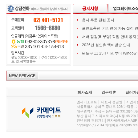
용지 주문 관련 공지
포인트충전, 기간연장 자동 설정 
서버 점검(리부팅) 작업 안내 공지
2026년 설연휴 택배발송 안내
회사소개
업무제휴
딜러가
엠제이소프트 │ 대표자 정일영 │ 사업자번호 :
서울특별시 송파구 중대로 105(가락동, 가락아이디
대구광역시 수성구 동대구로 331(범어3동, 청효정빌
부산 동래구 사직북로 34(사직동 48-20) T : 
천년경영 경영관리│전자세금계산서ASP│PDA.
copyright (c) 2014 카메이트 all rights res