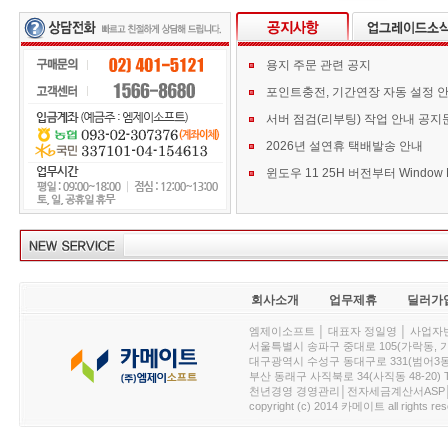
용지 주문 관련 공지
포인트충전, 기간연장 자동 설정 
서버 점검(리부팅) 작업 안내 공지
2026년 설연휴 택배발송 안내
회사소개
업무제휴
딜러가
엠제이소프트 │ 대표자 정일영 │ 사업자번호 :
서울특별시 송파구 중대로 105(가락동, 가락아이디
대구광역시 수성구 동대구로 331(범어3동, 청효정빌
부산 동래구 사직북로 34(사직동 48-20) T : 
천년경영 경영관리│전자세금계산서ASP│PDA.
copyright (c) 2014 카메이트 all rights res