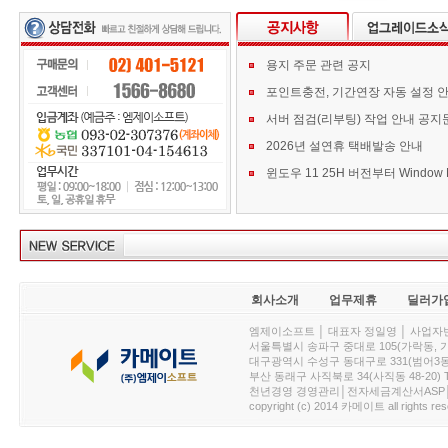
용지 주문 관련 공지
포인트충전, 기간연장 자동 설정 
서버 점검(리부팅) 작업 안내 공지
2026년 설연휴 택배발송 안내
회사소개
업무제휴
딜러가
엠제이소프트 │ 대표자 정일영 │ 사업자번호 :
서울특별시 송파구 중대로 105(가락동, 가락아이디
대구광역시 수성구 동대구로 331(범어3동, 청효정빌
부산 동래구 사직북로 34(사직동 48-20) T : 
천년경영 경영관리│전자세금계산서ASP│PDA.
copyright (c) 2014 카메이트 all rights res