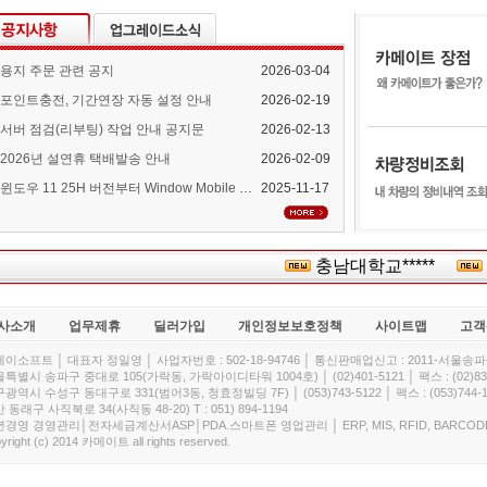
용지 주문 관련 공지
2026-03-04
포인트충전, 기간연장 자동 설정 안내
2026-02-19
서버 점검(리부팅) 작업 안내 공지문
2026-02-13
2026년 설연휴 택배발송 안내
2026-02-09
윈도우 11 25H 버전부터 Window Mobile Device Center 지원 중단 안내
2025-11-17
충남대학교*****
대
사소개
업무제휴
딜러가입
개인정보보호정책
사이트맵
고객
이소프트 │ 대표자 정일영 │ 사업자번호 : 502-18-94746 │ 통신판매업신고 : 2011-서울송파-
특별시 송파구 중대로 105(가락동, 가락아이디타워 1004호) │ (02)401-5121 │ 팩스 : (02)832
광역시 수성구 동대구로 331(범어3동, 청효정빌딩 7F) │ (053)743-5122 │ 팩스 : (053)744-1
 동래구 사직북로 34(사직동 48-20) T : 051) 894-1194
경영 경영관리│전자세금계산서ASP│PDA.스마트폰 영업관리 │ ERP, MIS, RFID, BARCOD
yright (c) 2014 카메이트 all rights reserved.