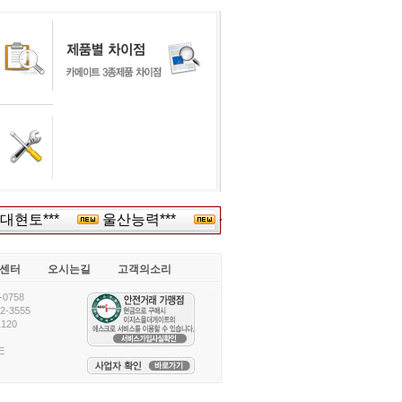
현토***
울산능력***
삼성전자(주)삼********
하
센터
오시는길
고객의소리
0758
-3555
120
E