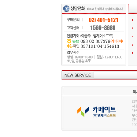
회
엠제
서울
대구
부산
천년
cop